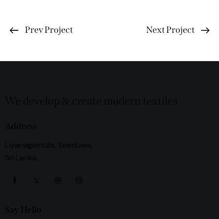
Prev Project
Next Project
We develop & create modern textiles
Address
Liyanagemulla, Seeduwa,
Sri Lanka.
Say Hello