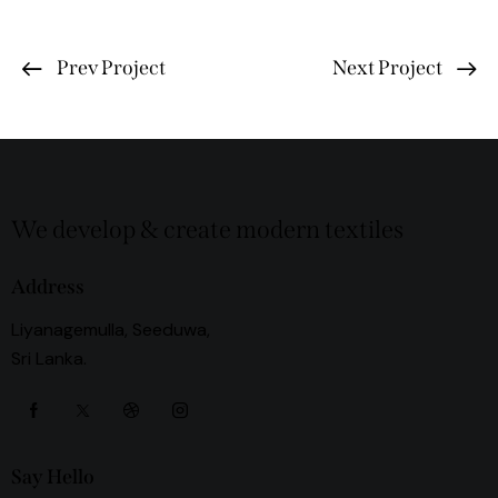
Prev Project
Next Project
We develop & create modern textiles
Address
Liyanagemulla, Seeduwa,
Sri Lanka.
Say Hello