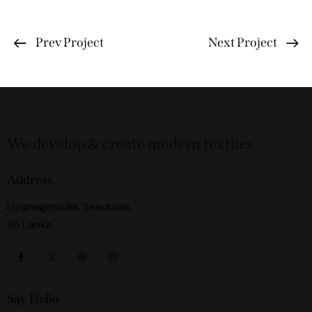
Prev Project
Next Project
We develop & create modern textiles
Address
Liyanagemulla, Seeduwa,
Sri Lanka.
Say Hello