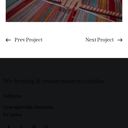
Prev Project
Next Project
We develop & create modern textiles
Address
Liyanagemulla, Seeduwa,
Sri Lanka.