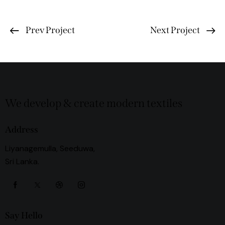
Prev Project
Next Project
We develop & create modern textiles
Address
Liyanagemulla, Seeduwa,
Sri Lanka.
Say Hello