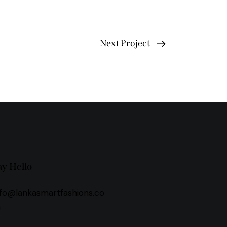
Next Project
ay Hello
nfo@lankasmartfashions.co
m