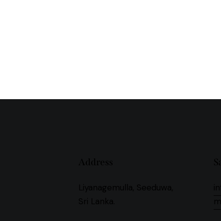
Address
S
Liyanagemulla, Seeduwa,
i
Sri Lanka.