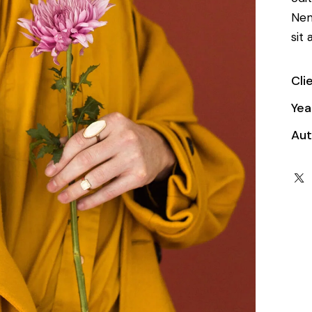
Nem
sit 
Cli
Yea
Aut