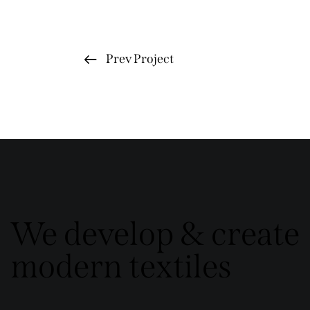
Prev Project
We develop & create
modern textiles