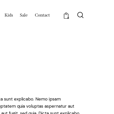
Kids
Sale
Contact
0
ta sunt explicabo. Nemo ipsam
uptatem quia voluptas aspernatur aut
 aut fugit, sed quia. Dicta sunt explicabo.