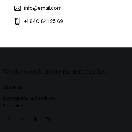
info@email.com
+1 840 841 25 69
We develop & create modern textiles
Address
Liyanagemulla, Seeduwa,
Sri Lanka.