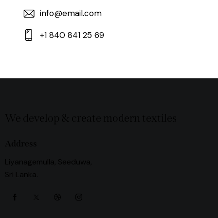
info@email.com
+1 840 841 25 69
We develop & create modern textiles
Address
Liyanagemulla, Seeduwa,
Sri Lanka.