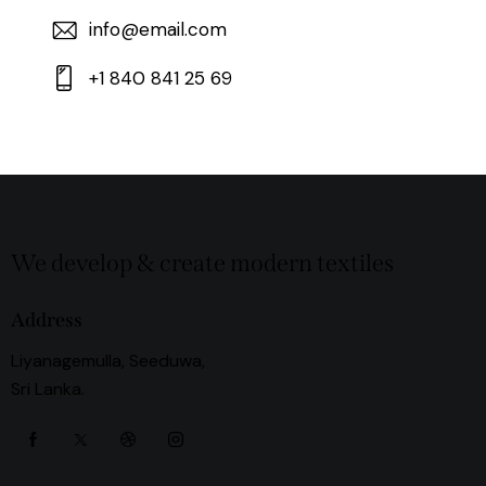
info@email.com
+1 840 841 25 69
We develop & create modern textiles
Address
Liyanagemulla, Seeduwa,
Sri Lanka.